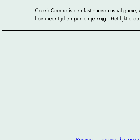
CookieCombo is een fast-paced casual game, w
hoe meer tijd en punten je krijgt. Het lijkt er
←
Previous:
Tips voor het opz