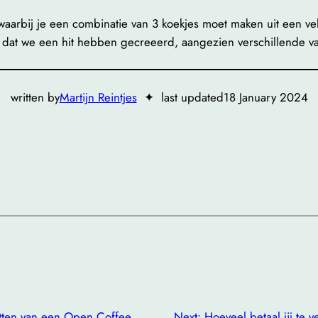
aarbij je een combinatie van 3 koekjes moet maken uit een ve
op dat we een hit hebben gecreeerd, aangezien verschillende van
written by
Martijn Reintjes
✦
last updated
18 January 2024
etten van een Open Coffee
Next:
Hoeveel betaal jij te 