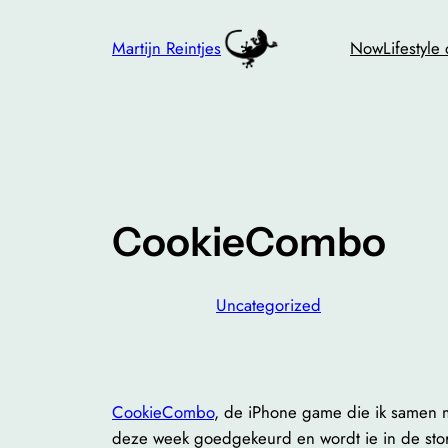
Skip
to
Martijn Reintjes
Now
Lifestyle
content
CookieCombo
Uncategorized
CookieCombo
, de iPhone game die ik samen m
deze week goedgekeurd en wordt ie in de stor