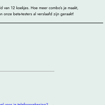
ld van 12 koekjes. Hoe meer combo’s je maakt,
 onze beta-testers al verslaafd zijn geraakt!
veel voor je telefoonrekening?
→