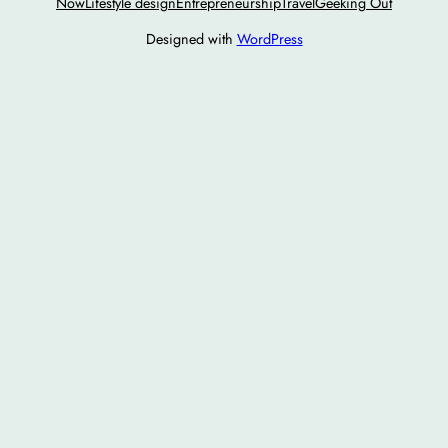
Now
Lifestyle design
Entrepreneurship
Travel
Geeking Out
Designed with
WordPress