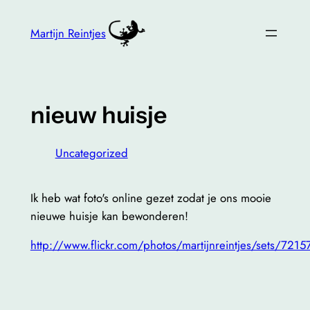
Skip
to
Martijn Reintjes
content
nieuw huisje
Uncategorized
Ik heb wat foto's online gezet zodat je ons mooie
nieuwe huisje kan bewonderen!
http://www.flickr.com/photos/martijnreintjes/sets/7