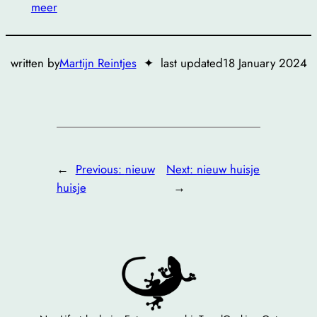
meer
written by
Martijn Reintjes
✦
last updated
18 January 2024
←
Previous:
nieuw
Next:
nieuw huisje
huisje
→