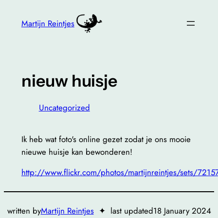
Skip
to
Martijn Reintjes
content
nieuw huisje
Uncategorized
Ik heb wat foto's online gezet zodat je ons mooie
nieuwe huisje kan bewonderen!
http://www.flickr.com/photos/martijnreintjes/sets/7
written by
Martijn Reintjes
✦
last updated
18 January 2024