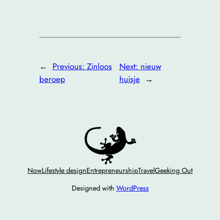
←
Previous:
Zinloos
Next:
nieuw
beroep
huisje
→
Now
Lifestyle design
Entrepreneurship
Travel
Geeking Out
Designed with
WordPress