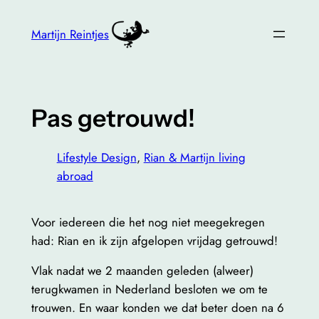
Skip
to
Martijn Reintjes
content
Pas getrouwd!
Lifestyle Design
, 
Rian & Martijn living
abroad
Voor iedereen die het nog niet meegekregen
had: Rian en ik zijn afgelopen vrijdag getrouwd!
Vlak nadat we 2 maanden geleden (alweer)
terugkwamen in Nederland besloten we om te
trouwen. En waar konden we dat beter doen na 6