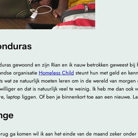
onduras
as gewoond en zijn Rian en ik nauw betrokken geweest bij he
andse organisatie
Homeless Child
steunt hun met geld en kenni
ts wat ze natuurlijk moeten leren om in de wereld van morge
williger en dat is natuurlijk veel te weinig. Ik heb me dan oo
e, laptop liggen. Of ben je binnenkort toe aan een nieuwe. L
nge
 terug ga komen wil ik aan het einde van de maand zeker onder 