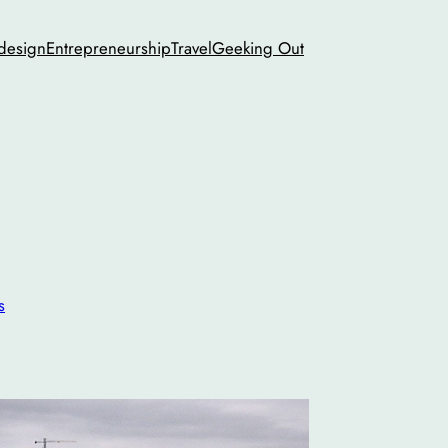
 design
Entrepreneurship
Travel
Geeking Out
s