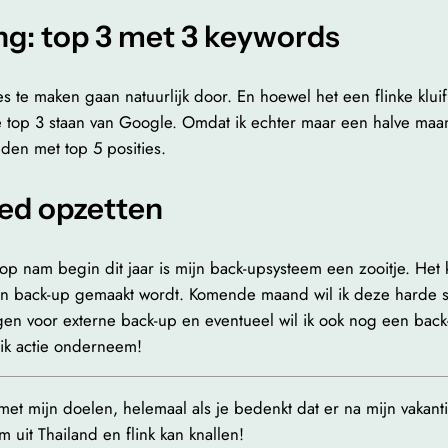
ng: top 3 met 3 keywords
te maken gaan natuurlijk door. En hoewel het een flinke kluif
 top 3 staan van Google. Omdat ik echter maar een halve maan
eden met top 5 posities.
ed opzetten
 nam begin dit jaar is mijn back-upsysteem een zooitje. Het 
 back-up gemaakt wordt. Komende maand wil ik deze harde sc
ngen voor externe back-up en eventueel wil ik ook nog een back
 ik actie onderneem!
et mijn doelen, helemaal als je bedenkt dat er na mijn vakan
 uit Thailand en flink kan knallen!