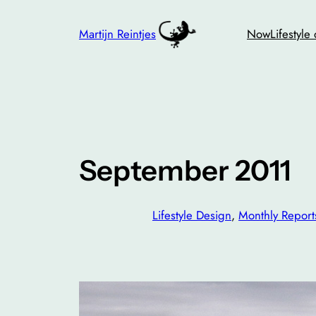
Skip
to
Martijn Reintjes
Now
Lifestyle
content
September 2011
Lifestyle Design
, 
Monthly Report