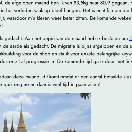
vol, de afgelopen maand ben ik van 83,5kg naar 80.9 gegaan. 
 het verleden vaak op bleef hangen. Het is echt fijn om die kilo’
ijt, waardoor m’n kleren weer beter zitten. De komende weken 
n!
 als gedacht. Aan het begin van de maand heb ik besloten om
F
n de aarde als gedacht. De migratie is bijna afgelopen en de
nkbuilding voor de shop en sta ik voor enkele belangrijke key
er zit al progressie in! De komende tijd ga ik door met link
edaan deze maand, dit komt omdat er een aantal betaalde klu
uiz engine en daar is veel tijd in gaan zitten!